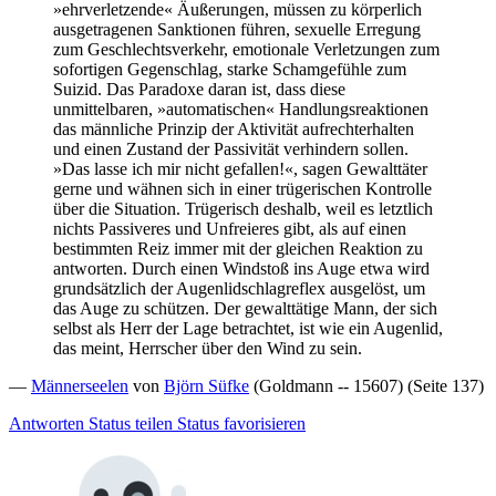
»ehrverletzende« Äußerungen, müssen zu körperlich
ausgetragenen Sanktionen führen, sexuelle Erregung
zum Geschlechtsverkehr, emotionale Verletzungen zum
sofortigen Gegenschlag, starke Schamgefühle zum
Suizid. Das Paradoxe daran ist, dass diese
unmittelbaren, »automatischen« Handlungsreaktionen
das männliche Prinzip der Aktivität aufrechterhalten
und einen Zustand der Passivität verhindern sollen.
»Das lasse ich mir nicht gefallen!«, sagen Gewalttäter
gerne und wähnen sich in einer trügerischen Kontrolle
über die Situation. Trügerisch deshalb, weil es letztlich
nichts Passiveres und Unfreieres gibt, als auf einen
bestimmten Reiz immer mit der gleichen Reaktion zu
antworten. Durch einen Windstoß ins Auge etwa wird
grundsätzlich der Augenlidschlagreflex ausgelöst, um
das Auge zu schützen. Der gewalttätige Mann, der sich
selbst als Herr der Lage betrachtet, ist wie ein Augenlid,
das meint, Herrscher über den Wind zu sein.
—
Männerseelen
von
Björn Süfke
(Goldmann -- 15607) (Seite 137)
Antworten
Status teilen
Status favorisieren