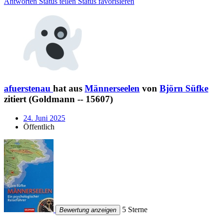
Antworten
Status teilen
Status favorisieren
afuerstenau
hat aus
Männerseelen
von
Björn Süfke
zitiert (Goldmann -- 15607)
24. Juni 2025
Öffentlich
5 Sterne
Bewertung anzeigen