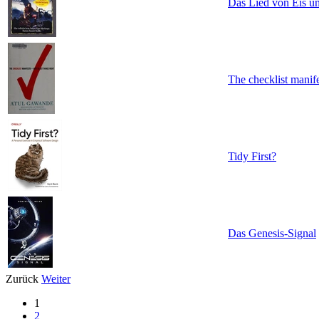
Das Lied von Eis un
The checklist manif
Tidy First?
Das Genesis-Signal
Zurück
Weiter
1
2