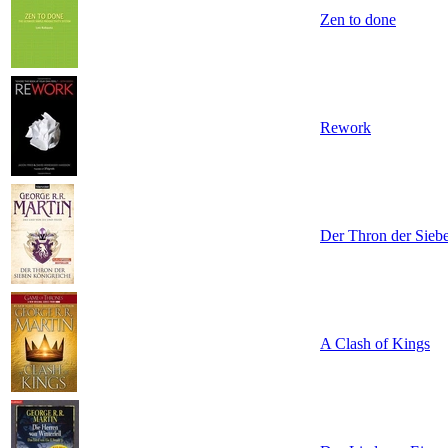
Zen to done
Rework
Der Thron der Sieb
A Clash of Kings