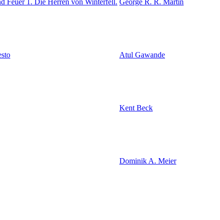
d Feuer 1. Die Herren von Winterfell.
George R. R. Martin
esto
Atul Gawande
Kent Beck
Dominik A. Meier