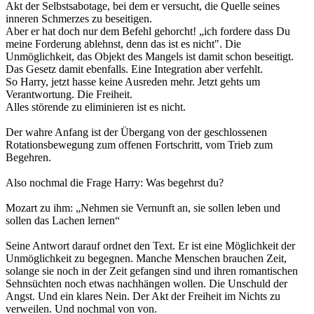
Akt der Selbstsabotage, bei dem er versucht, die Quelle seines
inneren Schmerzes zu beseitigen.
Aber er hat doch nur dem Befehl gehorcht! „ich fordere dass Du
meine Forderung ablehnst, denn das ist es nicht". Die
Unmöglichkeit, das Objekt des Mangels ist damit schon beseitigt.
Das Gesetz damit ebenfalls. Eine Integration aber verfehlt.
So Harry, jetzt hasse keine Ausreden mehr. Jetzt gehts um
Verantwortung. Die Freiheit.
Alles störende zu eliminieren ist es nicht.
Der wahre Anfang ist der Übergang von der geschlossenen
Rotationsbewegung zum offenen Fortschritt, vom Trieb zum
Begehren.
Also nochmal die Frage Harry: Was begehrst du?
Mozart zu ihm: „Nehmen sie Vernunft an, sie sollen leben und
sollen das Lachen lernen“
Seine Antwort darauf ordnet den Text. Er ist eine Möglichkeit der
Unmöglichkeit zu begegnen. Manche Menschen brauchen Zeit,
solange sie noch in der Zeit gefangen sind und ihren romantischen
Sehnsüchten noch etwas nachhängen wollen. Die Unschuld der
Angst. Und ein klares Nein. Der Akt der Freiheit im Nichts zu
verweilen. Und nochmal von von.