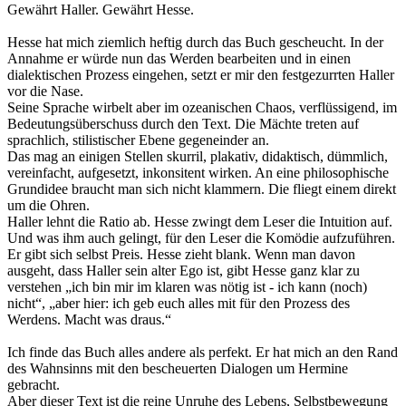
Gewährt Haller. Gewährt Hesse.
Hesse hat mich ziemlich heftig durch das Buch gescheucht. In der
Annahme er würde nun das Werden bearbeiten und in einen
dialektischen Prozess eingehen, setzt er mir den festgezurrten Haller
vor die Nase.
Seine Sprache wirbelt aber im ozeanischen Chaos, verflüssigend, im
Bedeutungsüberschuss durch den Text. Die Mächte treten auf
sprachlich, stilistischer Ebene gegeneinder an.
Das mag an einigen Stellen skurril, plakativ, didaktisch, dümmlich,
vereinfacht, aufgesetzt, inkonsitent wirken. An eine philosophische
Grundidee braucht man sich nicht klammern. Die fliegt einem direkt
um die Ohren.
Haller lehnt die Ratio ab. Hesse zwingt dem Leser die Intuition auf.
Und was ihm auch gelingt, für den Leser die Komödie aufzuführen.
Er gibt sich selbst Preis. Hesse zieht blank. Wenn man davon
ausgeht, dass Haller sein alter Ego ist, gibt Hesse ganz klar zu
verstehen „ich bin mir im klaren was nötig ist - ich kann (noch)
nicht“, „aber hier: ich geb euch alles mit für den Prozess des
Werdens. Macht was draus.“
Ich finde das Buch alles andere als perfekt. Er hat mich an den Rand
des Wahnsinns mit den bescheuerten Dialogen um Hermine
gebracht.
Aber dieser Text ist die reine Unruhe des Lebens, Selbstbewegung