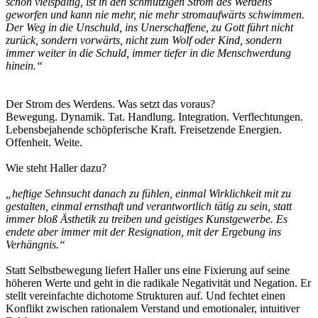
schon vielspältig, ist in den schmutzigen Strom des Werdens
geworfen und kann nie mehr, nie mehr stromaufwärts schwimmen.
Der Weg in die Unschuld, ins Unerschaffene, zu Gott führt nicht
zurück, sondern vorwärts, nicht zum Wolf oder Kind, sondern
immer weiter in die Schuld, immer tiefer in die Menschwerdung
hinein.“
Der Strom des Werdens. Was setzt das voraus?
Bewegung. Dynamik. Tat. Handlung. Integration. Verflechtungen.
Lebensbejahende schöpferische Kraft. Freisetzende Energien.
Offenheit. Weite.
Wie steht Haller dazu?
„heftige Sehnsucht danach zu fühlen, einmal Wirklichkeit mit zu
gestalten, einmal ernsthaft und verantwortlich tätig zu sein, statt
immer bloß Ästhetik zu treiben und geistiges Kunstgewerbe. Es
endete aber immer mit der Resignation, mit der Ergebung ins
Verhängnis.“
Statt Selbstbewegung liefert Haller uns eine Fixierung auf seine
höheren Werte und geht in die radikale Negativität und Negation. Er
stellt vereinfachte dichotome Strukturen auf. Und fechtet einen
Konflikt zwischen rationalem Verstand und emotionaler, intuitiver