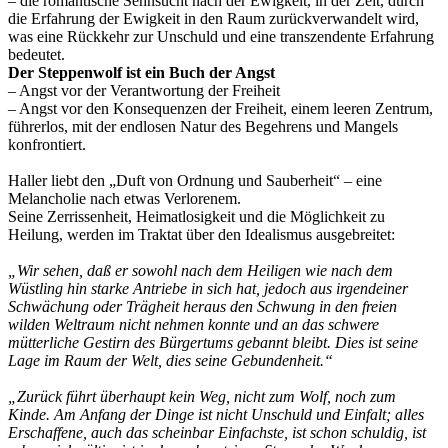
– die romantische Sehnsucht nach der Ewigkeit, in der Zeit, durch
die Erfahrung der Ewigkeit in den Raum zurückverwandelt wird,
was eine Rückkehr zur Unschuld und eine transzendente Erfahrung
bedeutet.
Der Steppenwolf ist ein Buch der Angst
– Angst vor der Verantwortung der Freiheit
– Angst vor den Konsequenzen der Freiheit, einem leeren Zentrum,
führerlos, mit der endlosen Natur des Begehrens und Mangels
konfrontiert.
Haller liebt den „Duft von Ordnung und Sauberheit“ – eine
Melancholie nach etwas Verlorenem.
Seine Zerrissenheit, Heimatlosigkeit und die Möglichkeit zu
Heilung, werden im Traktat über den Idealismus ausgebreitet:
„Wir sehen, daß er sowohl nach dem Heiligen wie nach dem
Wüstling hin starke Antriebe in sich hat, jedoch aus irgendeiner
Schwächung oder Trägheit heraus den Schwung in den freien
wilden Weltraum nicht nehmen konnte und an das schwere
mütterliche Gestirn des Bürgertums gebannt bleibt. Dies ist seine
Lage im Raum der Welt, dies seine Gebundenheit.“
„Zurück führt überhaupt kein Weg, nicht zum Wolf, noch zum
Kinde. Am Anfang der Dinge ist nicht Unschuld und Einfalt; alles
Erschaffene, auch das scheinbar Einfachste, ist schon schuldig, ist