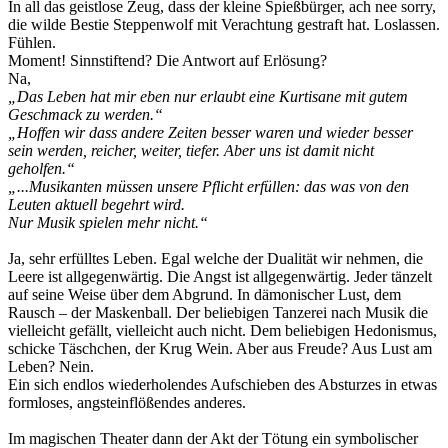
In all das geistlose Zeug, dass der kleine Spießbürger, ach nee sorry,
die wilde Bestie Steppenwolf mit Verachtung gestraft hat. Loslassen.
Fühlen.
Moment! Sinnstiftend? Die Antwort auf Erlösung?
Na,
„Das Leben hat mir eben nur erlaubt eine Kurtisane mit gutem
Geschmack zu werden.“
„Hoffen wir dass andere Zeiten besser waren und wieder besser
sein werden, reicher, weiter, tiefer. Aber uns ist damit nicht
geholfen.“
„...Musikanten müssen unsere Pflicht erfüllen: das was von den
Leuten aktuell begehrt wird.
Nur Musik spielen mehr nicht.“
Ja, sehr erfülltes Leben. Egal welche der Dualität wir nehmen, die
Leere ist allgegenwärtig. Die Angst ist allgegenwärtig. Jeder tänzelt
auf seine Weise über dem Abgrund. In dämonischer Lust, dem
Rausch – der Maskenball. Der beliebigen Tanzerei nach Musik die
vielleicht gefällt, vielleicht auch nicht. Dem beliebigen Hedonismus,
schicke Täschchen, der Krug Wein. Aber aus Freude? Aus Lust am
Leben? Nein.
Ein sich endlos wiederholendes Aufschieben des Absturzes in etwas
formloses, angsteinflößendes anderes.
Im magischen Theater dann der Akt der Tötung ein symbolischer