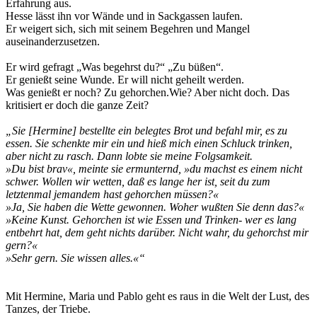
Erfahrung aus.
Hesse lässt ihn vor Wände und in Sackgassen laufen.
Er weigert sich, sich mit seinem Begehren und Mangel
auseinanderzusetzen.
Er wird gefragt „Was begehrst du?“ „Zu büßen“.
Er genießt seine Wunde. Er will nicht geheilt werden.
Was genießt er noch? Zu gehorchen.Wie? Aber nicht doch. Das
kritisiert er doch die ganze Zeit?
„Sie [Hermine] bestellte ein belegtes Brot und befahl mir, es zu
essen. Sie schenkte mir ein und hieß mich einen Schluck trinken,
aber nicht zu rasch. Dann lobte sie meine Folgsamkeit.
»Du bist brav«, meinte sie ermunternd, »du machst es einem nicht
schwer. Wollen wir wetten, daß es lange her ist, seit du zum
letztenmal jemandem hast gehorchen müssen?«
»Ja, Sie haben die Wette gewonnen. Woher wußten Sie denn das?«
»Keine Kunst. Gehorchen ist wie Essen und Trinken- wer es lang
entbehrt hat, dem geht nichts darüber. Nicht wahr, du gehorchst mir
gern?«
»Sehr gern. Sie wissen alles.«“
Mit Hermine, Maria und Pablo geht es raus in die Welt der Lust, des
Tanzes, der Triebe.