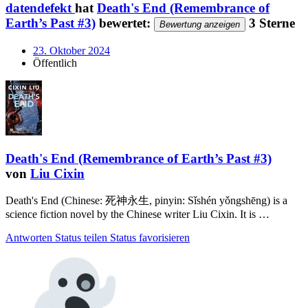
datendefekt
hat
Death's End (Remembrance of
Earth’s Past #3)
bewertet:
3 Sterne
Bewertung anzeigen
23. Oktober 2024
Öffentlich
Death's End (Remembrance of Earth’s Past #3)
von
Liu Cixin
Death's End (Chinese: 死神永生, pinyin: Sǐshén yǒngshēng) is a
science fiction novel by the Chinese writer Liu Cixin. It is …
Antworten
Status teilen
Status favorisieren