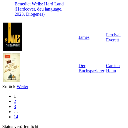
Benedict Wells: Hard Land
(Hardcover, deu language,
2023, Diogenes)
Percival
James
Everett
Der
Carsten
Buchspazierer
Henn
Zurück
Weiter
1
2
3
…
14
Status veröffentlicht