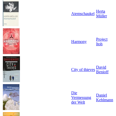
Herta
Atemschaukel
Müller
Project
Harmony
Itoh
David
City of thieves
Benioff
Die
Daniel
Vermessung
Kehlmann
der Welt