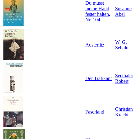
Du musst
meine Hand
Susanne
fester halten,
Abel
Nr. 104
W. G.
Austerlitz
Sebald
Seethaler
Der Trafikant
Robert
Christian
Faserland
Kracht