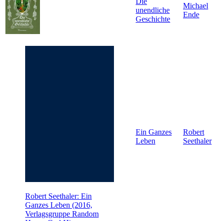
Die
Michael
unendliche
Ende
Geschichte
Ein Ganzes
Robert
Leben
Seethaler
Robert Seethaler: Ein
Ganzes Leben (2016,
Verlagsgruppe Random