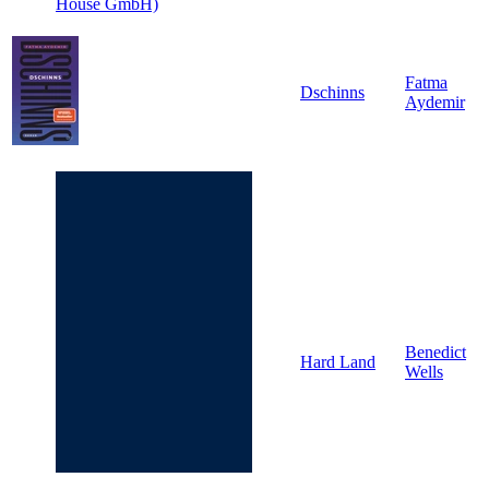
House GmbH)
Fatma
Dschinns
Aydemir
Benedict
Hard Land
Wells