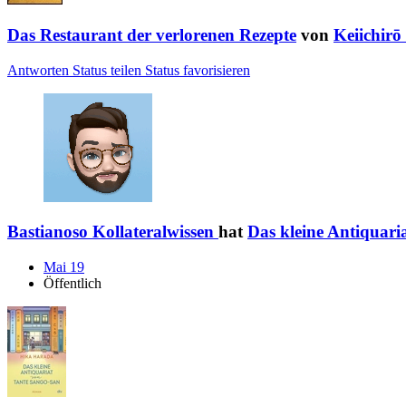
Das Restaurant der verlorenen Rezepte
von
Keiichirō
Antworten
Status teilen
Status favorisieren
Bastianoso Kollateralwissen
hat
Das kleine Antiquari
Mai 19
Öffentlich