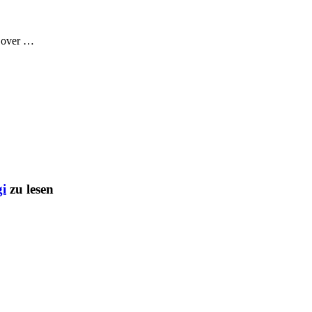
d over …
gi
zu lesen