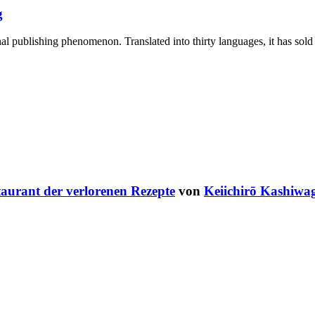
g
l publishing phenomenon. Translated into thirty languages, it has sol
aurant der verlorenen Rezepte
von
Keiichirō Kashiwa