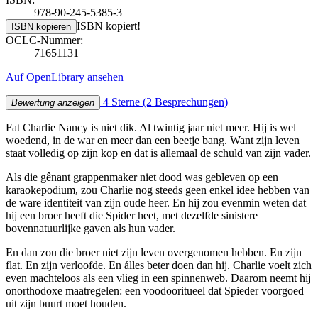
978-90-245-5385-3
ISBN kopiert!
ISBN kopieren
OCLC-Nummer:
71651131
Auf OpenLibrary ansehen
4 Sterne
(2 Besprechungen)
Bewertung anzeigen
Fat Charlie Nancy is niet dik. Al twintig jaar niet meer. Hij is wel
woedend, in de war en meer dan een beetje bang. Want zijn leven
staat volledig op zijn kop en dat is allemaal de schuld van zijn vader.
Als die gênant grappenmaker niet dood was gebleven op een
karaokepodium, zou Charlie nog steeds geen enkel idee hebben van
de ware identiteit van zijn oude heer. En hij zou evenmin weten dat
hij een broer heeft die Spider heet, met dezelfde sinistere
bovennatuurlijke gaven als hun vader.
En dan zou die broer niet zijn leven overgenomen hebben. En zijn
flat. En zijn verloofde. En álles beter doen dan hij. Charlie voelt zich
even machteloos als een vlieg in een spinnenweb. Daarom neemt hij
onorthodoxe maatregelen: een voodooritueel dat Spieder voorgoed
uit zijn buurt moet houden.