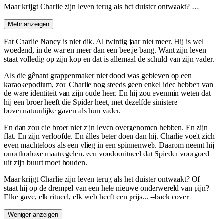
Maar krijgt Charlie zijn leven terug als het duister ontwaakt? …
Mehr anzeigen
Fat Charlie Nancy is niet dik. Al twintig jaar niet meer. Hij is wel
woedend, in de war en meer dan een beetje bang. Want zijn leven
staat volledig op zijn kop en dat is allemaal de schuld van zijn vader.
Als die gênant grappenmaker niet dood was gebleven op een
karaokepodium, zou Charlie nog steeds geen enkel idee hebben van
de ware identiteit van zijn oude heer. En hij zou evenmin weten dat
hij een broer heeft die Spider heet, met dezelfde sinistere
bovennatuurlijke gaven als hun vader.
En dan zou die broer niet zijn leven overgenomen hebben. En zijn
flat. En zijn verloofde. En álles beter doen dan hij. Charlie voelt zich
even machteloos als een vlieg in een spinnenweb. Daarom neemt hij
onorthodoxe maatregelen: een voodooritueel dat Spieder voorgoed
uit zijn buurt moet houden.
Maar krijgt Charlie zijn leven terug als het duister ontwaakt? Of
staat hij op de drempel van een hele nieuwe onderwereld van pijn?
Elke gave, elk ritueel, elk web heeft een prijs... --back cover
Weniger anzeigen