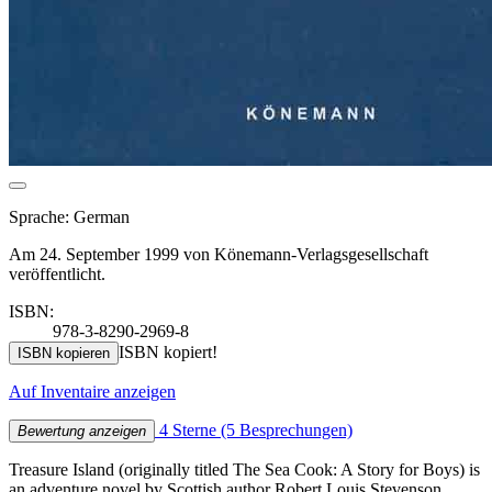
Sprache: German
Am 24. September 1999 von Könemann-Verlagsgesellschaft
veröffentlicht.
ISBN:
978-3-8290-2969-8
ISBN kopiert!
ISBN kopieren
Auf Inventaire anzeigen
4 Sterne
(5 Besprechungen)
Bewertung anzeigen
Treasure Island (originally titled The Sea Cook: A Story for Boys) is
an adventure novel by Scottish author Robert Louis Stevenson,