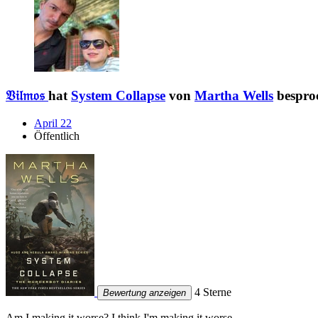
𝔙𝔦𝔩𝔪𝔬𝔰
hat
System Collapse
von
Martha Wells
besproc
April 22
Öffentlich
4 Sterne
Bewertung anzeigen
Am I making it worse? I think I'm making it worse.