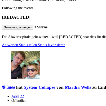
Following the events …
[REDACTED]
3 Sterne
Bewertung anzeigen
Die Abwärtsspirale geht weiter – weil [REDACTED] war dies für dies
Antworten
Status teilen
Status favorisieren
𝔙𝔦𝔩𝔪𝔬𝔰
hat
System Collapse
von
Martha Wells
zu Ende
April 22
Öffentlich