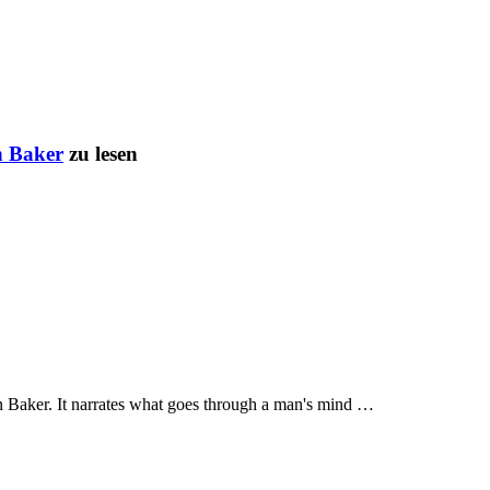
n Baker
zu lesen
n Baker. It narrates what goes through a man's mind …