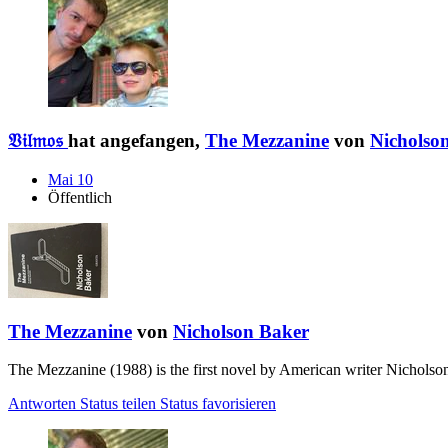
𝔙𝔦𝔩𝔪𝔬𝔰
hat angefangen,
The Mezzanine
von
Nicholso
Mai 10
Öffentlich
The Mezzanine
von
Nicholson Baker
The Mezzanine (1988) is the first novel by American writer Nicholso
Antworten
Status teilen
Status favorisieren