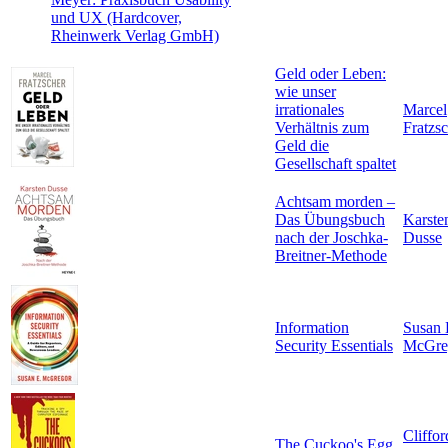
und UX (Hardcover,
Rheinwerk Verlag GmbH)
Geld oder Leben:
wie unser
irrationales
Marcel
Verhältnis zum
Fratzs
Geld die
Gesellschaft spaltet
Achtsam morden –
Das Übungsbuch
Karste
nach der Joschka-
Dusse
Breitner-Methode
Information
Susan 
Security Essentials
McGre
Cliffor
The Cuckoo's Egg