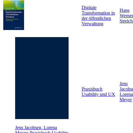
Digitale
Hans
Transformation in
Werne
der öffentlichen
Streich
Verwaltung
Jens
Praxisbuch
Jacobs
Usability und UX
Lorena
Meyer
Jens Jacobsen, Lorena
Meyer: Praxisbuch Usability