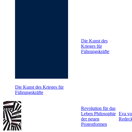
Die Kunst des
Krieges für
Führungskräfte
Die Kunst des Krieges für
Führungskräfte
Revolution für das
Leben Philosophie
Eva v
der neuen
Redeck
Protestformen