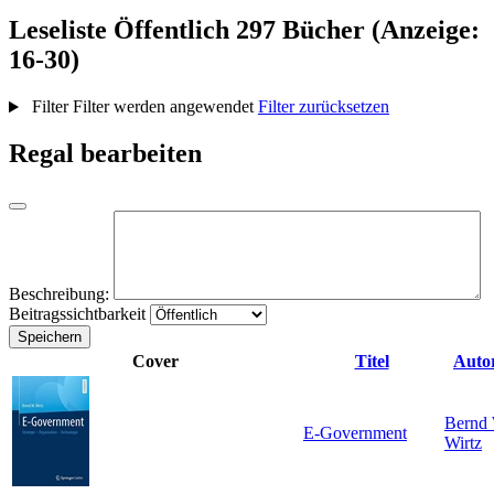
Leseliste
Öffentlich
297 Bücher (Anzeige:
16-30)
Filter
Filter werden angewendet
Filter zurücksetzen
Regal bearbeiten
Beschreibung:
Beitragssichtbarkeit
Speichern
Cover
Titel
Auto
Bernd
E-Government
Wirtz