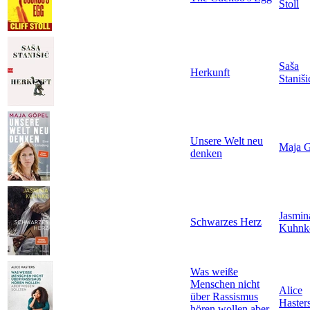
Stoll
Saša
Herkunft
Staniši
Unsere Welt neu
Maja G
denken
Jasmin
Schwarzes Herz
Kuhnk
Was weiße
Menschen nicht
Alice
über Rassismus
Haster
hören wollen aber