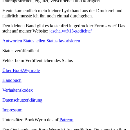
Durchgestrichen, ergänzt, verschrieben und korrigiert.
Heute kam endlich mein kleiner Lyrikband aus der Druckerei und
natürlich musste ich ihn noch einmal durchgehen.
Den kleinen Band gibt es kostenfrei in gedruckter Form - wie? Das
steht auf meiner Website:
jascha.wtf/13-gedichte/
Antworten
Status teilen
Status favorisieren
Status veröffentlicht
Fehler beim Veröffentlichen des Status
Über BookWyrm.de
Handbuch
Verhaltenskodex
Datenschutzerklärung
Impressum
Unterstütze BookWyrm.de auf
Patreon
Der Quellcode von BookWyrm ist frei verfügbar. Du kannst zu ihm