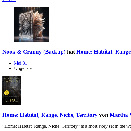
Nook & Cranny (Backup)
hat
Home: Habitat, Range,
Mai 31
Ungelistet
Home: Habitat, Range, Niche, Territory
von
Martha 
“Home: Habitat, Range, Niche, Territory” is a short story set in the 