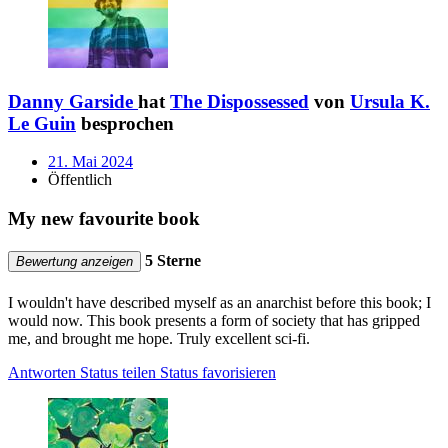
Danny Garside
hat
The Dispossessed
von
Ursula K.
Le Guin
besprochen
21. Mai 2024
Öffentlich
My new favourite book
5 Sterne
Bewertung anzeigen
I wouldn't have described myself as an anarchist before this book; I
would now. This book presents a form of society that has gripped
me, and brought me hope. Truly excellent sci-fi.
Antworten
Status teilen
Status favorisieren