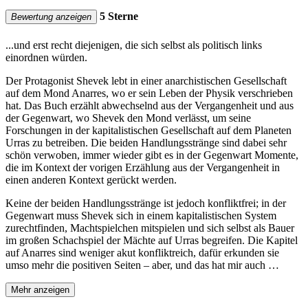
5 Sterne
Bewertung anzeigen
...und erst recht diejenigen, die sich selbst als politisch links
einordnen würden.
Der Protagonist Shevek lebt in einer anarchistischen Gesellschaft
auf dem Mond Anarres, wo er sein Leben der Physik verschrieben
hat. Das Buch erzählt abwechselnd aus der Vergangenheit und aus
der Gegenwart, wo Shevek den Mond verlässt, um seine
Forschungen in der kapitalistischen Gesellschaft auf dem Planeten
Urras zu betreiben. Die beiden Handlungsstränge sind dabei sehr
schön verwoben, immer wieder gibt es in der Gegenwart Momente,
die im Kontext der vorigen Erzählung aus der Vergangenheit in
einen anderen Kontext gerückt werden.
Keine der beiden Handlungsstränge ist jedoch konfliktfrei; in der
Gegenwart muss Shevek sich in einem kapitalistischen System
zurechtfinden, Machtspielchen mitspielen und sich selbst als Bauer
im großen Schachspiel der Mächte auf Urras begreifen. Die Kapitel
auf Anarres sind weniger akut konfliktreich, dafür erkunden sie
umso mehr die positiven Seiten – aber, und das hat mir auch …
Mehr anzeigen