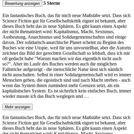
5 Sterne
Bewertung anzeigen
Ein fantastisches Buch, das für mich neue Maßstäbe setzt. Dass sich
Science Fiction gut für Gesellschaftskritik eignet ist bekannt, aber
dieses Buch hebt das in neue Sphären. Es gibt kaum einen Aspekt
der nicht thematisiert wird: Kapitalismus, Macht, Sexismus,
Ausbeutung, Anarchismus und Solidargemeinschaften sind einige
davon. Der solidarisch-anarchische Planet scheint zu Beginn des
Buches wie eine Utopie, weil für uns unvorstellbar, aber die Autorin
zeichnet das Bild der gerechten Gesellschaft so lebhaft, dass ich mir
oft gedacht habe "Warum machen wir das eigentlich nicht auch
so?". Aber im Laufe des Buches werden auch die möglichen
Fallstricke aufgezeigt - die menschliche Natur lässt sich nämlich
nicht ausschalten. Selbst in einer Solidargemeinschaft wird es immer
Menschen geben, die egoistisch sind und nach Macht streben - auch
wenn das System ihnen zumindest mehr Grenzen setzt, als ein
kapitalistisches System. Es ist sicherlich kein einfaches Buch, immer
wieder musste ich das Buch weglegen und …
Mehr anzeigen
Ein fantastisches Buch, das für mich neue Maßstäbe setzt. Dass sich
Science Fiction gut für Gesellschaftskritik eignet ist bekannt, aber
dieses Buch hebt das in neue Sphären. Es gibt kaum einen Aspekt
der nicht thematisiert wird: Kapitalismus, Macht, Sexismus,