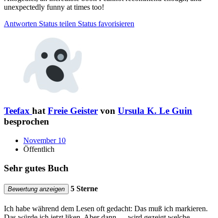
unexpectedly funny at times too!
Antworten
Status teilen
Status favorisieren
Teefax
hat
Freie Geister
von
Ursula K. Le Guin
besprochen
November 10
Öffentlich
Sehr gutes Buch
5 Sterne
Bewertung anzeigen
Ich habe während dem Lesen oft gedacht: Das muß ich markieren.
Das würde ich jetzt liken. Aber dann. . . wird gezeigt welche