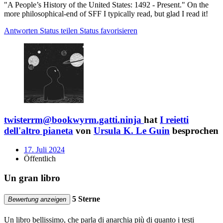
"A People’s History of the United States: 1492 - Present." On the
more philosophical-end of SFF I typically read, but glad I read it!
Antworten
Status teilen
Status favorisieren
twisterrm@bookwyrm.gatti.ninja
hat
I reietti
dell'altro pianeta
von
Ursula K. Le Guin
besprochen
17. Juli 2024
Öffentlich
Un gran libro
5 Sterne
Bewertung anzeigen
Un libro bellissimo, che parla di anarchia più di quanto i testi