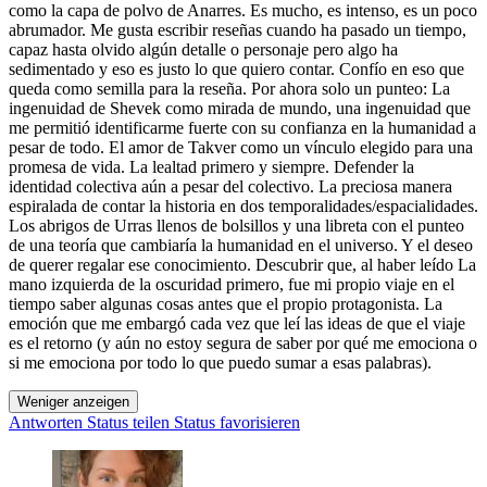
como la capa de polvo de Anarres. Es mucho, es intenso, es un poco
abrumador. Me gusta escribir reseñas cuando ha pasado un tiempo,
capaz hasta olvido algún detalle o personaje pero algo ha
sedimentado y eso es justo lo que quiero contar. Confío en eso que
queda como semilla para la reseña. Por ahora solo un punteo: La
ingenuidad de Shevek como mirada de mundo, una ingenuidad que
me permitió identificarme fuerte con su confianza en la humanidad a
pesar de todo. El amor de Takver como un vínculo elegido para una
promesa de vida. La lealtad primero y siempre. Defender la
identidad colectiva aún a pesar del colectivo. La preciosa manera
espiralada de contar la historia en dos temporalidades/espacialidades.
Los abrigos de Urras llenos de bolsillos y una libreta con el punteo
de una teoría que cambiaría la humanidad en el universo. Y el deseo
de querer regalar ese conocimiento. Descubrir que, al haber leído La
mano izquierda de la oscuridad primero, fue mi propio viaje en el
tiempo saber algunas cosas antes que el propio protagonista. La
emoción que me embargó cada vez que leí las ideas de que el viaje
es el retorno (y aún no estoy segura de saber por qué me emociona o
si me emociona por todo lo que puedo sumar a esas palabras).
Weniger anzeigen
Antworten
Status teilen
Status favorisieren