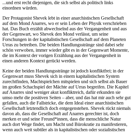
...und erst recht diejenigen, die sich selbst als politisch links
einordnen würden.
Der Protagonist Shevek lebt in einer anarchistischen Gesellschaft
auf dem Mond Anarres, wo er sein Leben der Physik verschrieben
hat. Das Buch erzählt abwechselnd aus der Vergangenheit und aus
der Gegenwart, wo Shevek den Mond verlässt, um seine
Forschungen in der kapitalistischen Gesellschaft auf dem Planeten
Urras zu betreiben. Die beiden Handlungsstränge sind dabei sehr
schön verwoben, immer wieder gibt es in der Gegenwart Momente,
die im Kontext der vorigen Erzählung aus der Vergangenheit in
einen anderen Kontext gerückt werden.
Keine der beiden Handlungsstränge ist jedoch konfliktfrei; in der
Gegenwart muss Shevek sich in einem kapitalistischen System
zurechtfinden, Machtspielchen mitspielen und sich selbst als Bauer
im großen Schachspiel der Mächte auf Urras begreifen. Die Kapitel
auf Anarres sind weniger akut konfliktreich, dafür erkunden sie
umso mehr die positiven Seiten – aber, und das hat mir auch sehr gut
gefallen, auch die Fallstricke, die dem Ideal einer anarchistischen
Gesellschaft letztendlich doch entgegenstehen. Shevek rückt niemals
davon ab, dass die Gesellschaft auf Anarres gerechter ist, doch
merken er und seine Freund*innen, dass die menschliche Natur
auch dort Wege findet, um Macht und Bürokratie zu manifestieren,
wenn auch weit subtiler als in kapitalistischen oder sozialistischen