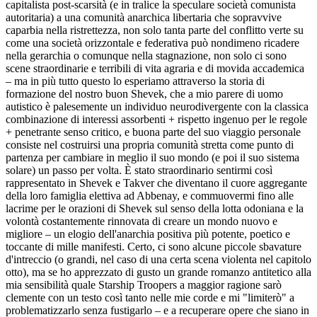
capitalista post-scarsità (e in tralice la speculare società comunista
autoritaria) a una comunità anarchica libertaria che sopravvive
caparbia nella ristrettezza, non solo tanta parte del conflitto verte su
come una società orizzontale e federativa può nondimeno ricadere
nella gerarchia o comunque nella stagnazione, non solo ci sono
scene straordinarie e terribili di vita agraria e di movida accademica
– ma in più tutto questo lo esperiamo attraverso la storia di
formazione del nostro buon Shevek, che a mio parere di uomo
autistico è palesemente un individuo neurodivergente con la classica
combinazione di interessi assorbenti + rispetto ingenuo per le regole
+ penetrante senso critico, e buona parte del suo viaggio personale
consiste nel costruirsi una propria comunità stretta come punto di
partenza per cambiare in meglio il suo mondo (e poi il suo sistema
solare) un passo per volta. È stato straordinario sentirmi così
rappresentato in Shevek e Takver che diventano il cuore aggregante
della loro famiglia elettiva ad Abbenay, e commuovermi fino alle
lacrime per le orazioni di Shevek sul senso della lotta odoniana e la
volontà costantemente rinnovata di creare un mondo nuovo e
migliore – un elogio dell'anarchia positiva più potente, poetico e
toccante di mille manifesti. Certo, ci sono alcune piccole sbavature
d'intreccio (o grandi, nel caso di una certa scena violenta nel capitolo
otto), ma se ho apprezzato di gusto un grande romanzo antitetico alla
mia sensibilità quale Starship Troopers a maggior ragione sarò
clemente con un testo così tanto nelle mie corde e mi "limiterò" a
problematizzarlo senza fustigarlo – e a recuperare opere che siano in