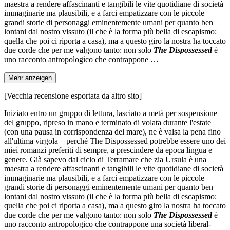
maestra a rendere affascinanti e tangibili le vite quotidiane di società
immaginarie ma plausibili, e a farci empatizzare con le piccole
grandi storie di personaggi eminentemente umani per quanto ben
lontani dal nostro vissuto (il che è la forma più bella di escapismo:
quella che poi ci riporta a casa), ma a questo giro la nostra ha toccato
due corde che per me valgono tanto: non solo
The Dispossessed
è
uno racconto antropologico che contrappone …
Mehr anzeigen
[Vecchia recensione esportata da altro sito]
Iniziato entro un gruppo di lettura, lasciato a metà per sospensione
del gruppo, ripreso in mano e terminato di volata durante l'estate
(con una pausa in corrispondenza del mare), ne è valsa la pena fino
all'ultima virgola – perché The Dispossessed potrebbe essere uno dei
miei romanzi preferiti di sempre, a prescindere da epoca lingua e
genere. Già sapevo dal ciclo di Terramare che zia Ursula è una
maestra a rendere affascinanti e tangibili le vite quotidiane di società
immaginarie ma plausibili, e a farci empatizzare con le piccole
grandi storie di personaggi eminentemente umani per quanto ben
lontani dal nostro vissuto (il che è la forma più bella di escapismo:
quella che poi ci riporta a casa), ma a questo giro la nostra ha toccato
due corde che per me valgono tanto: non solo
The Dispossessed
è
uno racconto antropologico che contrappone una società liberal-