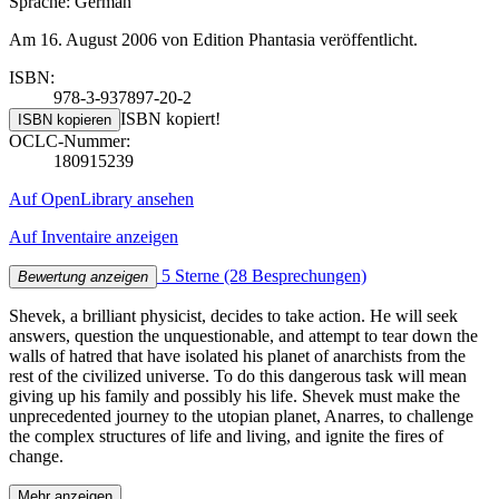
Sprache: German
Am 16. August 2006 von Edition Phantasia veröffentlicht.
ISBN:
978-3-937897-20-2
ISBN kopiert!
ISBN kopieren
OCLC-Nummer:
180915239
Auf OpenLibrary ansehen
Auf Inventaire anzeigen
5 Sterne
(28 Besprechungen)
Bewertung anzeigen
Shevek, a brilliant physicist, decides to take action. He will seek
answers, question the unquestionable, and attempt to tear down the
walls of hatred that have isolated his planet of anarchists from the
rest of the civilized universe. To do this dangerous task will mean
giving up his family and possibly his life. Shevek must make the
unprecedented journey to the utopian planet, Anarres, to challenge
the complex structures of life and living, and ignite the fires of
change.
Mehr anzeigen