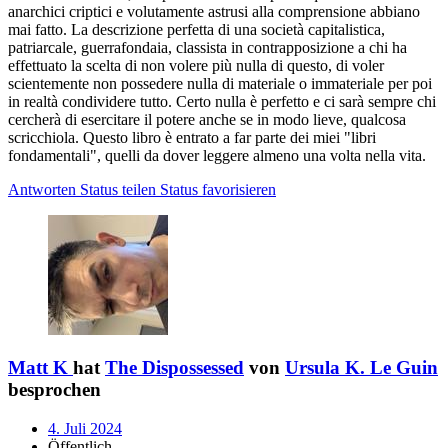
anarchici criptici e volutamente astrusi alla comprensione abbiano
mai fatto. La descrizione perfetta di una società capitalistica,
patriarcale, guerrafondaia, classista in contrapposizione a chi ha
effettuato la scelta di non volere più nulla di questo, di voler
scientemente non possedere nulla di materiale o immateriale per poi
in realtà condividere tutto. Certo nulla è perfetto e ci sarà sempre chi
cercherà di esercitare il potere anche se in modo lieve, qualcosa
scricchiola. Questo libro è entrato a far parte dei miei "libri
fondamentali", quelli da dover leggere almeno una volta nella vita.
Antworten
Status teilen
Status favorisieren
Matt K
hat
The Dispossessed
von
Ursula K. Le Guin
besprochen
4. Juli 2024
Öffentlich