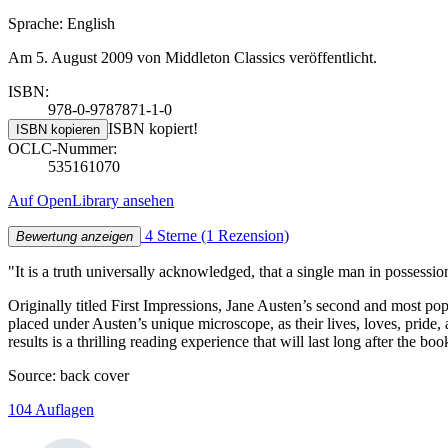
Sprache: English
Am 5. August 2009 von Middleton Classics veröffentlicht.
ISBN:
978-0-9787871-1-0
ISBN kopiert!
ISBN kopieren
OCLC-Nummer:
535161070
Auf OpenLibrary ansehen
4 Sterne
(1 Rezension)
Bewertung anzeigen
"It is a truth universally acknowledged, that a single man in possessi
Originally titled First Impressions, Jane Austen’s second and most po
placed under Austen’s unique microscope, as their lives, loves, pride,
results is a thrilling reading experience that will last long after the b
Source: back cover
104 Auflagen