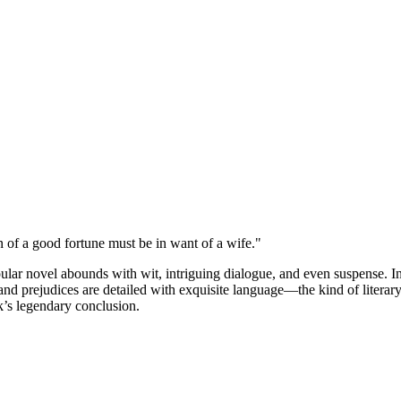
on of a good fortune must be in want of a wife."
pular novel abounds with wit, intriguing dialogue, and even suspense. I
 and prejudices are detailed with exquisite language—the kind of literar
ook’s legendary conclusion.