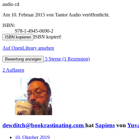
audio cd
Am 10. Februar 2015 von Tantor Audio veröffentlicht.
ISBN:
978-1-4945-0690-2
ISBN kopiert!
ISBN kopieren
Auf OpenLibrary ansehen
5 Sterne
(1 Rezension)
Bewertung anzeigen
2 Auflagen
dewditch@bookrastinating.com
hat
Sapiens
von
Yuva
10. Oktober 2019