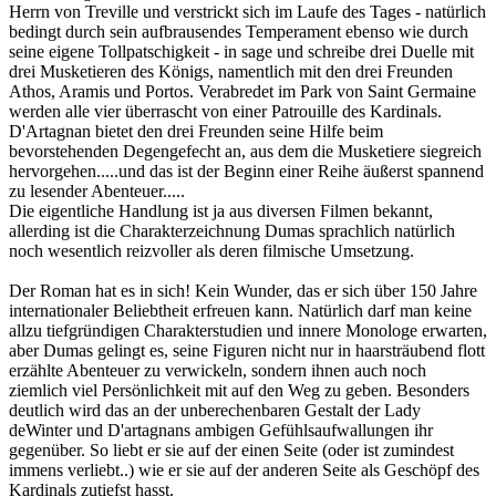
Herrn von Treville und verstrickt sich im Laufe des Tages - natürlich
bedingt durch sein aufbrausendes Temperament ebenso wie durch
seine eigene Tollpatschigkeit - in sage und schreibe drei Duelle mit
drei Musketieren des Königs, namentlich mit den drei Freunden
Athos, Aramis und Portos. Verabredet im Park von Saint Germaine
werden alle vier überrascht von einer Patrouille des Kardinals.
D'Artagnan bietet den drei Freunden seine Hilfe beim
bevorstehenden Degengefecht an, aus dem die Musketiere siegreich
hervorgehen.....und das ist der Beginn einer Reihe äußerst spannend
zu lesender Abenteuer.....
Die eigentliche Handlung ist ja aus diversen Filmen bekannt,
allerding ist die Charakterzeichnung Dumas sprachlich natürlich
noch wesentlich reizvoller als deren filmische Umsetzung.
Der Roman hat es in sich! Kein Wunder, das er sich über 150 Jahre
internationaler Beliebtheit erfreuen kann. Natürlich darf man keine
allzu tiefgründigen Charakterstudien und innere Monologe erwarten,
aber Dumas gelingt es, seine Figuren nicht nur in haarsträubend flott
erzählte Abenteuer zu verwickeln, sondern ihnen auch noch
ziemlich viel Persönlichkeit mit auf den Weg zu geben. Besonders
deutlich wird das an der unberechenbaren Gestalt der Lady
deWinter und D'artagnans ambigen Gefühlsaufwallungen ihr
gegenüber. So liebt er sie auf der einen Seite (oder ist zumindest
immens verliebt..) wie er sie auf der anderen Seite als Geschöpf des
Kardinals zutiefst hasst.