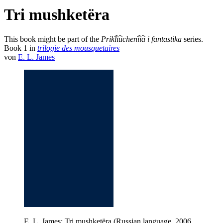
Tri mushketëra
This book might be part of the
Prikl︠i︡ucheni︠i︡a i fantastika
series.
Book
1
in
trilogie des mousquetaires
von
E. L. James
E. L. James: Tri mushketëra (Russian language, 2006,