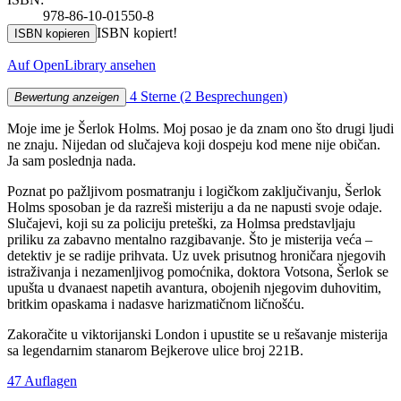
978-86-10-01550-8
ISBN kopiert!
ISBN kopieren
Auf OpenLibrary ansehen
4 Sterne
(2 Besprechungen)
Bewertung anzeigen
Moje ime je Šerlok Holms. Moj posao je da znam ono što drugi ljudi
ne znaju. Nijedan od slučajeva koji dospeju kod mene nije običan.
Ja sam poslednja nada.
Poznat po pažljivom posmatranju i logičkom zaključivanju, Šerlok
Holms sposoban je da razreši misteriju a da ne napusti svoje odaje.
Slučajevi, koji su za policiju preteški, za Holmsa predstavljaju
priliku za zabavno mentalno razgibavanje. Što je misterija veća –
detektiv je se radije prihvata. Uz uvek prisutnog hroničara njegovih
istraživanja i nezamenljivog pomoćnika, doktora Votsona, Šerlok se
upušta u dvanaest napetih avantura, obojenih njegovim duhovitim,
britkim opaskama i nadasve harizmatičnom ličnošću.
Zakoračite u viktorijanski London i upustite se u rešavanje misterija
sa legendarnim stanarom Bejkerove ulice broj 221B.
47 Auflagen