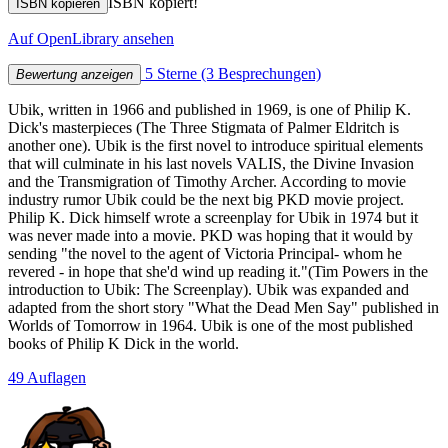
ISBN kopiert!
ISBN kopieren
Auf OpenLibrary ansehen
5 Sterne
(3 Besprechungen)
Bewertung anzeigen
Ubik, written in 1966 and published in 1969, is one of Philip K.
Dick's masterpieces (The Three Stigmata of Palmer Eldritch is
another one). Ubik is the first novel to introduce spiritual elements
that will culminate in his last novels VALIS, the Divine Invasion
and the Transmigration of Timothy Archer. According to movie
industry rumor Ubik could be the next big PKD movie project.
Philip K. Dick himself wrote a screenplay for Ubik in 1974 but it
was never made into a movie. PKD was hoping that it would by
sending "the novel to the agent of Victoria Principal- whom he
revered - in hope that she'd wind up reading it."(Tim Powers in the
introduction to Ubik: The Screenplay). Ubik was expanded and
adapted from the short story "What the Dead Men Say" published in
Worlds of Tomorrow in 1964. Ubik is one of the most published
books of Philip K Dick in the world.
49 Auflagen