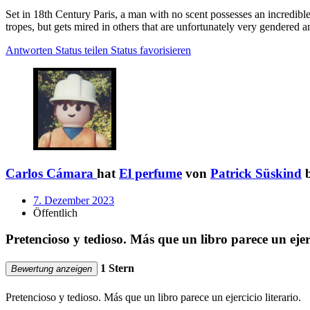
Set in 18th Century Paris, a man with no scent possesses an incredible s
tropes, but gets mired in others that are unfortunately very gendered a
Antworten
Status teilen
Status favorisieren
Carlos Cámara
hat
El perfume
von
Patrick Süskind
b
7. Dezember 2023
Öffentlich
Pretencioso y tedioso. Más que un libro parece un ejerc
1 Stern
Bewertung anzeigen
Pretencioso y tedioso. Más que un libro parece un ejercicio literario.