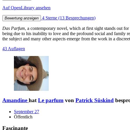
Auf OpenLibrary ansehen
4 Sterne
(13 Besprechungen)
Bewertung anzeigen
Das Parfum
, a contemporary novel, which at first sight stands out fo
being due to his inability to love and the profound social and family r
the subject and many other aspects emerge from the work in a discreet 
43 Auflagen
Amandine
hat
Le parfum
von
Patrick Süskind
bespr
September 27
Öffentlich
Fascinante