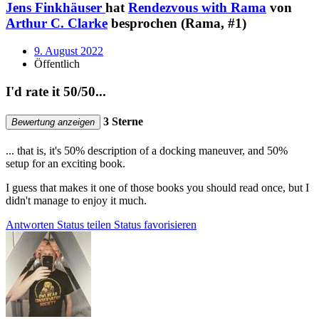
Jens Finkhäuser
hat
Rendezvous with Rama
von
Arthur C. Clarke
besprochen (Rama, #1)
9. August 2022
Öffentlich
I'd rate it 50/50...
3 Sterne
Bewertung anzeigen
... that is, it's 50% description of a docking maneuver, and 50%
setup for an exciting book.
I guess that makes it one of those books you should read once, but I
didn't manage to enjoy it much.
Antworten
Status teilen
Status favorisieren