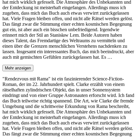
hat mich wirklich gefesselt. Die Atmosphäre des Unbekannten und
der Entdeckung ist meisterhaft eingefangen. Allerdings muss ich
zugeben, dass mich das Buch auch etwas verwirrt zurückgelassen
hat. Viele Fragen bleiben offen, und nicht alle Rätsel werden gelöst.
Das fängt zwar die Stimmung einer echten kosmischen Begegnung
gut ein, ist aber auch ein bisschen unbefriedigend. Irgendwie
erinnert mich der Stil an Stanisław Lem. Beide Autoren haben
dieses Talent, das Fremdartige des Weltraums zu vermitteln und
einen über die Grenzen menschlichen Verstehens nachdenken zu
lassen. Insgesamt ein interessantes Buch, das mich beeindruckt, aber
auch mit gemischten Gefühlen zurückgelassen hat. Es …
Mehr anzeigen
"Rendezvous mit Rama" ist ein faszinierender Science-Fiction-
Roman, der im 22. Jahrhundert spielt. Clarke erzählt von einem
rätselhaften zylindrischen Objekt, das in unser Sonnensystem
eindringt und von einer Gruppe Astronauten erforscht wird. Ich fand
das Buch teilweise richtig spannend. Die Art, wie Clarke die fremde
Umgebung und die schrittweise Erkundung von Rama beschreibt,
hat mich wirklich gefesselt. Die Atmosphäre des Unbekannten und
der Entdeckung ist meisterhaft eingefangen. Allerdings muss ich
zugeben, dass mich das Buch auch etwas verwirrt zurückgelassen
hat. Viele Fragen bleiben offen, und nicht alle Rätsel werden gelöst.
Das fängt zwar die Stimmung einer echten kosmischen Begegnung