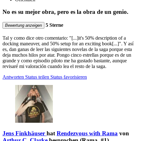
No es su mejor obra, pero es la obra de un genio.
5 Sterne
Bewertung anzeigen
Tal y como dice otro comentario: "[...]it's 50% description of a
docking maneuver, and 50% setup for an exciting book[...]". Y así
es, dan ganas de leer las siguientes novelas de la saga porque esta
deja muchos hilos por atar. Pongo cinco estrellas porque es de un
grande y como episodio piloto me ha gustado bastante, aunque
revisaré mi valoración cuando lea el resto de la saga.
Antworten
Status teilen
Status favorisieren
Jens Finkhäuser
hat
Rendezvous with Rama
von
Arthur C. Clarke
besprochen (Rama, #1)