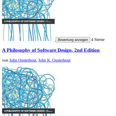
4 Sterne
Bewertung anzeigen
A Philosophy of Software Design, 2nd Edition
von
John Ousterhout
,
John K. Ousterhout