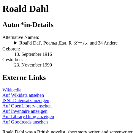
Roald Dahl
Autor*in-Details
Alternative Namen:
Roalʹd Dalʹ
,
Роальд Дал
,
R ダール
, und 34 Andere
Geboren:
13. September 1916
Gestorben:
23. November 1990
Externe Links
Wikipedia
Auf Wikidata ansehen
ISNI-Datensatz anzeigen
Auf OpenLibrary ansehen
Auf Inventaire anzeigen
Auf LibraryThing anzeigen
Auf Goodreads ansehen
Roald Dahl was a British novelist, short story writer, and screenwriter