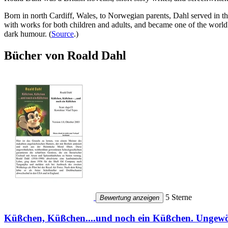
Born in north Cardiff, Wales, to Norwegian parents, Dahl served in t
with works for both children and adults, and became one of the world's
dark humour. (
Source
.)
Bücher von Roald Dahl
5 Sterne
Bewertung anzeigen
Küßchen, Küßchen....und noch ein Küßchen. Ungewö