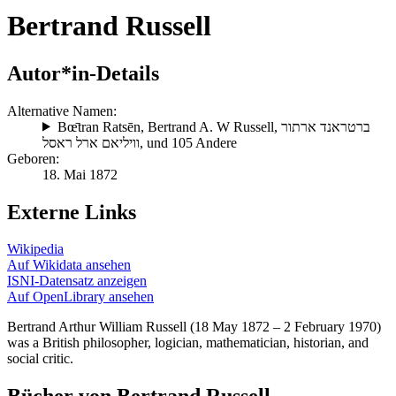
Bertrand Russell
Autor*in-Details
Alternative Namen:
Bœ̄tran Ratsēn
,
Bertrand A. W Russell
,
ברטראנד ארתור
וויליאם ארל ראסל
, und 105 Andere
Geboren:
18. Mai 1872
Externe Links
Wikipedia
Auf Wikidata ansehen
ISNI-Datensatz anzeigen
Auf OpenLibrary ansehen
Bertrand Arthur William Russell (18 May 1872 – 2 February 1970)
was a British philosopher, logician, mathematician, historian, and
social critic.