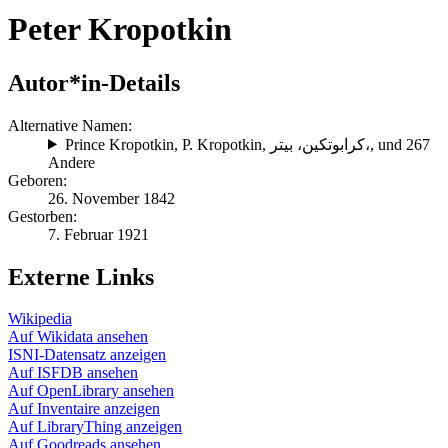
Peter Kropotkin
Autor*in-Details
Alternative Namen:
Prince Kropotkin
,
P. Kropotkin
,
كرابوتكين، بيتر،
, und 267
Andere
Geboren:
26. November 1842
Gestorben:
7. Februar 1921
Externe Links
Wikipedia
Auf Wikidata ansehen
ISNI-Datensatz anzeigen
Auf ISFDB ansehen
Auf OpenLibrary ansehen
Auf Inventaire anzeigen
Auf LibraryThing anzeigen
Auf Goodreads ansehen