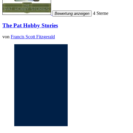
4 Sterne
Bewertung anzeigen
The Pat Hobby Stories
von
Francis Scott Fitzgerald