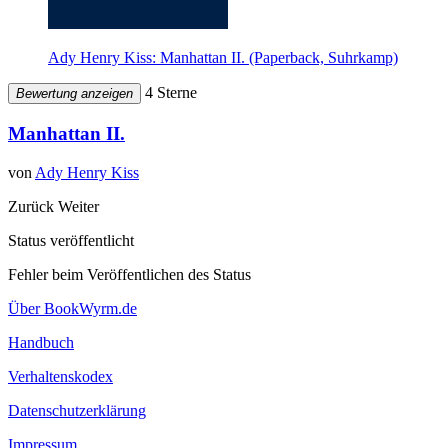
Ady Henry Kiss: Manhattan II. (Paperback, Suhrkamp)
4 Sterne
Bewertung anzeigen
Manhattan II.
von
Ady Henry Kiss
Zurück
Weiter
Status veröffentlicht
Fehler beim Veröffentlichen des Status
Über BookWyrm.de
Handbuch
Verhaltenskodex
Datenschutzerklärung
Impressum