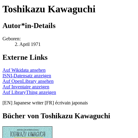
Toshikazu Kawaguchi
Autor*in-Details
Geboren:
2. April 1971
Externe Links
Auf Wikidata ansehen
ISNI-Datensatz anzeigen
Auf OpenLibrary ansehen
Auf Inventaire anzeigen
Auf LibraryThing anzeigen
[EN] Japanese writer [FR] écrivain japonais
Bücher von Toshikazu Kawaguchi