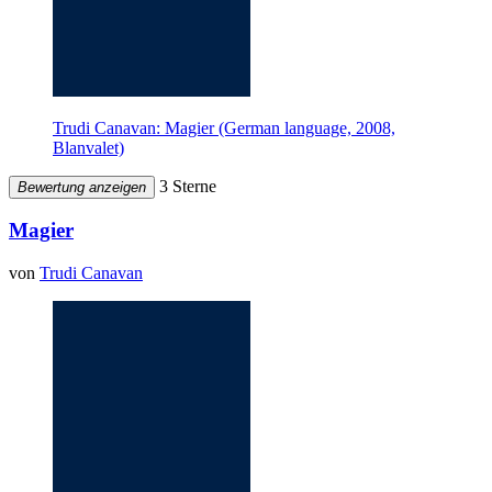
Trudi Canavan: Magier (German language, 2008,
Blanvalet)
3 Sterne
Bewertung anzeigen
Magier
von
Trudi Canavan