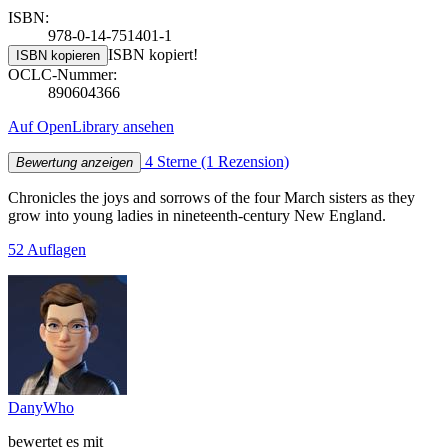
ISBN:
978-0-14-751401-1
ISBN kopiert!
ISBN kopieren
OCLC-Nummer:
890604366
Auf OpenLibrary ansehen
4 Sterne
(1 Rezension)
Bewertung anzeigen
Chronicles the joys and sorrows of the four March sisters as they
grow into young ladies in nineteenth-century New England.
52 Auflagen
DanyWho
bewertet es mit