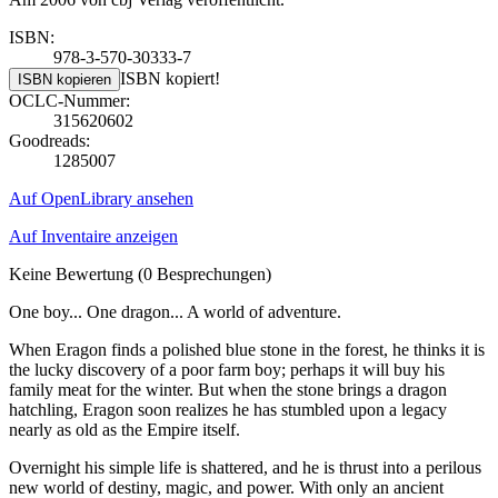
ISBN:
978-3-570-30333-7
ISBN kopiert!
ISBN kopieren
OCLC-Nummer:
315620602
Goodreads:
1285007
Auf OpenLibrary ansehen
Auf Inventaire anzeigen
Keine Bewertung
(0 Besprechungen)
One boy... One dragon... A world of adventure.
When Eragon finds a polished blue stone in the forest, he thinks it is
the lucky discovery of a poor farm boy; perhaps it will buy his
family meat for the winter. But when the stone brings a dragon
hatchling, Eragon soon realizes he has stumbled upon a legacy
nearly as old as the Empire itself.
Overnight his simple life is shattered, and he is thrust into a perilous
new world of destiny, magic, and power. With only an ancient