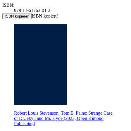
ISBN:
978-1-961763-01-2
ISBN kopiert!
ISBN kopieren
Robert Louis Stevenson, Tom E. Paine: Strange Case
of Dr.Jekyll and Mr. Hyde (2023, Open Kimono
Publishing)