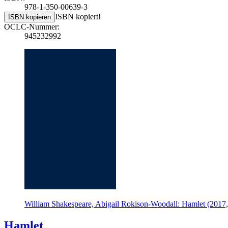
978-1-350-00639-3
ISBN kopiert!
ISBN kopieren
OCLC-Nummer:
945232992
William Shakespeare, Abigail Rokison-Woodall: Hamlet (2017,
Hamlet