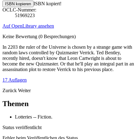
ISBN kopiert!
ISBN kopieren
OCLC-Nummer:
51969223
Auf OpenLibrary ansehen
Keine Bewertung
(0 Besprechungen)
In 2203 the ruler of the Universe is chosen by a strange game with
random laws controlled by Quizmaster Verrick. Ted Bentley,
recently hired, doesn't know that Leon Cartwright is about to
become the new Quizmaster. Or that he'll play an integral part in an
assassination plot to restore Verrick to his previous place.
17 Auflagen
Zurück
Weiter
Themen
Lotteries -- Fiction.
Status veröffentlicht
Fehler beim Veröffentlichen des Status