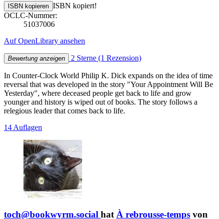
ISBN kopiert!
ISBN kopieren
OCLC-Nummer:
51037006
Auf OpenLibrary ansehen
2 Sterne
(1 Rezension)
Bewertung anzeigen
In Counter-Clock World Philip K. Dick expands on the idea of time
reversal that was developed in the story "Your Appointment Will Be
Yesterday", where deceased people get back to life and grow
younger and history is wiped out of books. The story follows a
relegious leader that comes back to life.
14 Auflagen
toch@bookwyrm.social
hat
À rebrousse-temps
von