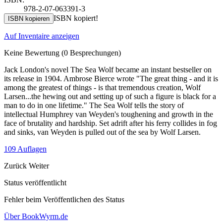
978-2-07-063391-3
ISBN kopiert!
ISBN kopieren
Auf Inventaire anzeigen
Keine Bewertung
(0 Besprechungen)
Jack London's novel The Sea Wolf became an instant bestseller on
its release in 1904. Ambrose Bierce wrote "The great thing - and it is
among the greatest of things - is that tremendous creation, Wolf
Larsen...the hewing out and setting up of such a figure is black for a
man to do in one lifetime." The Sea Wolf tells the story of
intellectual Humphrey van Weyden's toughening and growth in the
face of brutality and hardship. Set adrift after his ferry collides in fog
and sinks, van Weyden is pulled out of the sea by Wolf Larsen.
109 Auflagen
Zurück
Weiter
Status veröffentlicht
Fehler beim Veröffentlichen des Status
Über BookWyrm.de