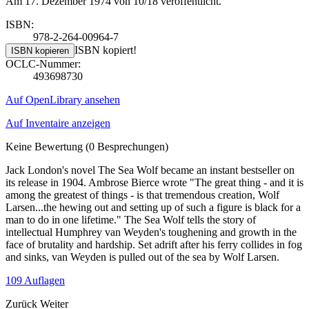
Am 17. Dezember 1974 von 10/18 veröffentlicht.
ISBN:
978-2-264-00964-7
ISBN kopiert!
ISBN kopieren
OCLC-Nummer:
493698730
Auf OpenLibrary ansehen
Auf Inventaire anzeigen
Keine Bewertung
(0 Besprechungen)
Jack London's novel The Sea Wolf became an instant bestseller on
its release in 1904. Ambrose Bierce wrote "The great thing - and it is
among the greatest of things - is that tremendous creation, Wolf
Larsen...the hewing out and setting up of such a figure is black for a
man to do in one lifetime." The Sea Wolf tells the story of
intellectual Humphrey van Weyden's toughening and growth in the
face of brutality and hardship. Set adrift after his ferry collides in fog
and sinks, van Weyden is pulled out of the sea by Wolf Larsen.
109 Auflagen
Zurück
Weiter